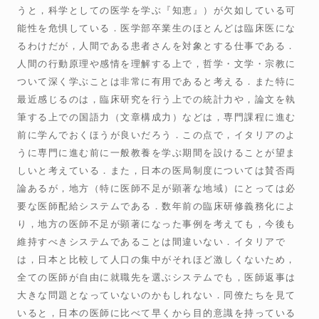
うと，科学としての医学を学ぶ『知恵』）が欠如している可
能性を危惧している．医学部卒業生のほとんどは臨床医にな
るわけだが，人間である患者さんを対象とする仕事である．
人間の行動原理や感情を理解する上で，哲学・文学・宗教に
ついて深く学ぶことは非常に有用であると考える．また特に
最近感じるのは，臨床研究を行う上での統計力や，論文を執
筆する上での国語力（文章構成力）などは，専門課程に進む
前に学んでおくほうが良いだろう．この点で，イタリアのよ
うに専門に進む前に一般教養を学ぶ期間を設けることが望ま
しいと考えている．また，日本の医局制度については賛否両
論あるが，地方（特に医師不足が顕著な地域）にとっては必
要な医師配給システムである．数年前の臨床研修義務化によ
り，地方の医師不足が顕著になった事例を考えても，今後も
維持すべきシステムであることは間違いない．イタリアで
は，日本と比較して人口の集中がそれほど激しくないため，
全ての医師が自由に就職先を選ぶシステムでも，医師返事は
大きな問題となっていないのかもしれない．同僚たちを見て
いると，日本の医師に比べて早くから目的意識を持っている