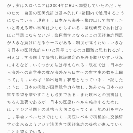
が，実はスロベニアは2004年にEUへ加盟していたのだ．そ
のため，自国の医師免許は基本的にEU諸国内で通用するよう
になっている．現在も，日本から海外へ飛び出して留学した
いと考える若い医師は少なからずいる．基礎研究であればさ
ほど問題にならないが，臨床留学となるとこの医師免許問題
が大きな妨げになるケースがある．制度が違うため，いきな
り日本の医師免許をEUと同等にするのは困難と思われるが，
例えば，学会同士で提携し施設限定の免許を取りやすい状況
にするなど，いくつか方法は考えられる．現在では，日本か
ら海外への留学生の数が海外から日本への留学生の数を上回
っており，いわば『輸出超過』状態となっている．上記した
ように，日本の病院が国際競争力を増し，海外から日本への
留学希望を増やすことも必要である．また欧米との提携はも
ちろん重要であるが，日本の医療レベルを維持するために
は，アジア諸国との連携も大切になってくる．地の利を生か
し，学会レベルだけではなく，病院レベルで積極的に交換留
学が出来るようアジア諸国内で医師免許の提携が進んでいく
ことを望んでいる．