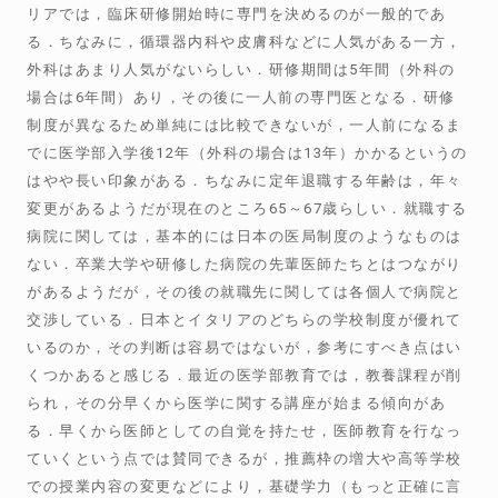
リアでは，臨床研修開始時に専門を決めるのが一般的であ
る．ちなみに，循環器内科や皮膚科などに人気がある一方，
外科はあまり人気がないらしい．研修期間は5年間（外科の
場合は6年間）あり，その後に一人前の専門医となる．研修
制度が異なるため単純には比較できないが，一人前になるま
でに医学部入学後12年（外科の場合は13年）かかるというの
はやや長い印象がある．ちなみに定年退職する年齢は，年々
変更があるようだが現在のところ65～67歳らしい．就職する
病院に関しては，基本的には日本の医局制度のようなものは
ない．卒業大学や研修した病院の先輩医師たちとはつながり
があるようだが，その後の就職先に関しては各個人で病院と
交渉している．日本とイタリアのどちらの学校制度が優れて
いるのか，その判断は容易ではないが，参考にすべき点はい
くつかあると感じる．最近の医学部教育では，教養課程が削
られ，その分早くから医学に関する講座が始まる傾向があ
る．早くから医師としての自覚を持たせ，医師教育を行なっ
ていくという点では賛同できるが，推薦枠の増大や高等学校
での授業内容の変更などにより，基礎学力（もっと正確に言