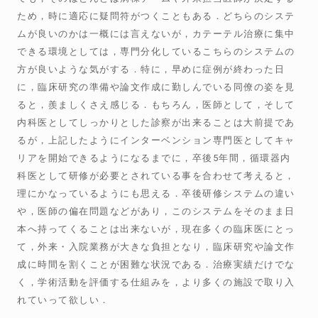
ため，時に適応に疑問符がつくこともある．どちらのシステ
ムが良いのかは一概には言えないが，カテーテル治療に集中
できる環境としては，専門分化しているこちらのシステムの
方が良いような気がする．特に，早めに症例が終わった日
に，臨床研究の準備や論文作成に勤しんでいる同僚の姿を見
ると，羨ましくさえ感じる．もちろん，医師として，そして
内科医としてしっかりとした診察が出来ることは大前提であ
るが，上記したようにインターベンション専門医としてキャ
リアを開始できるようになるまでに，卒後5年間，循環器内
科医として研修が必要とされている事を合わせて考えると，
理にかなっているようにも思える．卒後研修システムの違い
や，医師の偏在問題などがあり，このシステムをそのまま日
本へ持ってくることは出来ないが，現在多くの臨床医にとっ
て，外来・入院業務が大きな負担となり，臨床研究や論文作
成に時間を割くことが困難な状況である．治療実績だけでな
く，学術活動を評価する仕組みを，より多くの施設で取り入
れていって欲しい．