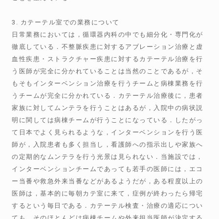
3. カテーテル室での業務について
日常業務においては，循環器内科の中でも細分化・専門化が
徹底している．不整脈疾患に対するアブレーション治療と虚
血性疾患・ストラクチャー疾患に対するカテーテル治療を行
う医師が完全に分かれていることは当然のことであるが，そ
もそもインターベンション治療を行うチームと病棟業務を行
うチームが完全に分かれている．カテーテル治療後に，患者
家族に対してムンテラを行うことはあるが，入院中の病状説
明に関しては病棟チームが行うことになっている．したがっ
て日本でよく見られるような，インターベンションを行う医
師が，入院患者も多く担当し，看護師への指示出しや家族へ
の定期的なムンテラを行う光景は見られない．当施設では，
インターベンションチームであっても若手の医師には，エコ
ー当番や救急外来当番などがあるようだが，ある程度以上の
医師は，基本的に毎朝カテ室に来て，症例が終わったら帰宅
するという毎日である．カテーテル検査・治療の適応につい
ても，そのほとんどは病棟チームや外来担当医師が決定する