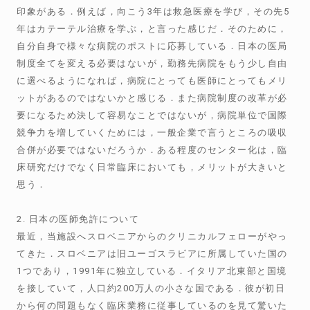
印象がある．例えば，向こう3年は救急医療を学び，その先5
年はカテーテル治療を学ぶ，と言った感じだ．そのために，
自分自身で様々な病院のポストに応募している．日本の医局
制度全てを変える必要はないが，勤務先病院をもう少し自由
に選べるようになれば，病院にとっても医師にとってもメリ
ットがあるのではないかと感じる．また病院制度の改革が必
要になるため決して容易なことではないが，病院単位で国際
競争力を増していくためには，一般企業で言うところの吸収
合併が必要ではないだろうか．ある程度のセンター化は，臨
床研究だけでなく日常臨床においても，メリットが大きいと
思う．
2. 日本の医師免許について
最近，当施設へスロベニアからのクリニカルフェローがやっ
てきた．スロベニアは旧ユーゴスラビアに所属していた国の
1つであり，1991年に独立している．イタリア北東部と国境
を接していて，人口約200万人の小さな国である．彼が初日
から何の問題もなく臨床業務に従事しているのを見て驚いた