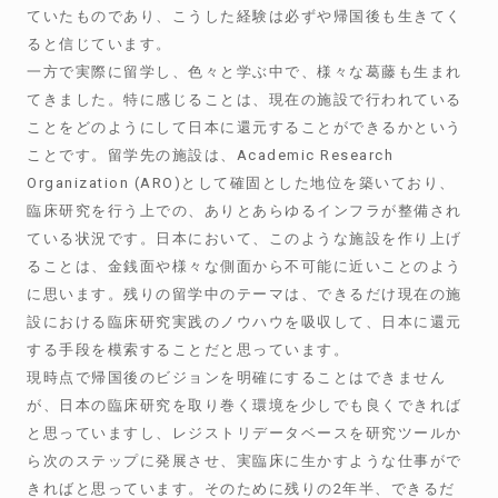
ていたものであり、こうした経験は必ずや帰国後も生きてく
ると信じています。
一方で実際に留学し、色々と学ぶ中で、様々な葛藤も生まれ
てきました。特に感じることは、現在の施設で行われている
ことをどのようにして日本に還元することができるかという
ことです。留学先の施設は、Academic Research
Organization (ARO)として確固とした地位を築いており、
臨床研究を行う上での、ありとあらゆるインフラが整備され
ている状況です。日本において、このような施設を作り上げ
ることは、金銭面や様々な側面から不可能に近いことのよう
に思います。残りの留学中のテーマは、できるだけ現在の施
設における臨床研究実践のノウハウを吸収して、日本に還元
する手段を模索することだと思っています。
現時点で帰国後のビジョンを明確にすることはできません
が、日本の臨床研究を取り巻く環境を少しでも良くできれば
と思っていますし、レジストリデータベースを研究ツールか
ら次のステップに発展させ、実臨床に生かすような仕事がで
きればと思っています。そのために残りの2年半、できるだ