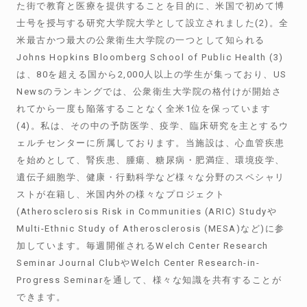
た街で教育と医療を提供することを目的に、米国で初めて博
士号を授与する研究大学院大学として設立されました(2)。全
米最古かつ最大の公衆衛生大学院の一つとして知られる
Johns Hopkins Bloomberg School of Public Health (3)
は、80を超える国から2,000人以上の学生が集っており、US
Newsのランキングでは、公衆衛生大学院の格付けが開始さ
れてから一度も陥落することなく全米1位を保っています
(4)。私は、その中の予防医学、疫学、臨床研究を主とするウ
ェルチセンターに所属しております。当施設は、心血管疾患
を始めとして、腎疾患、腫瘍、糖尿病・肥満症、環境疫学、
遺伝子細胞学、健康・行動科学など様々な分野のスペシャリ
ストが在籍し、米国内外の様々なプロジェクト
(Atherosclerosis Risk in Communities (ARIC) Studyや
Multi-Ethnic Study of Atherosclerosis (MESA)など)に参
加しています。毎週開催されるWelch Center Research
Seminar Journal ClubやWelch Center Research-in-
Progress Seminarを通して、様々な知識を共有することが
できます。