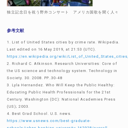
独立記念日を祝う野外コンサート アメリカ国歌を聞く人々
参考文献
1. List of United States cities by crime rate. Wikipedia.
Last edited on 16 May 2019, at 21:53 (UTC).
https://en.wikipedia.org/wiki/List_of_United_States_citie
2. Richard C. Atkinson. Research Universities: Core of
the US science and technology system. Technology in
Society. 30. 2008. PP..30-48
3. Lyla Hernandez. Who Will Keep the Public Healthy:
Educating Public Health Professionals for the 21st
Century. Washington (DC): National Academies Press
(US); 2003.
4. Best Grad School. U.S. news.
https://www.usnews.com/best-graduate-
schools/johns-hopkins-university-162928/overall-