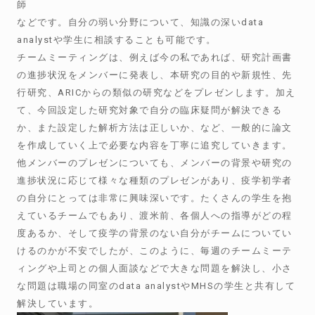
師
などです。自分の弱い分野について、知識の深いdata
analystや学生に相談することも可能です。
チームミーティングは、例えば今の私であれば、研究計画書
の進捗状況をメンバーに発表し、本研究の目的や新規性、先
行研究、ARICからの類似の研究などをプレゼンします。加え
て、今回設定した研究対象で自分の臨床疑問が解決できる
か、また設定した解析方法は正しいか、など、一般的に論文
を作成していく上で必要な内容を丁寧に追究していきます。
他メンバーのプレゼンについても、メンバーの背景や研究の
進捗状況に応じて様々な種類のプレゼンがあり、疫学初学者
の自分にとっては非常に興味深いです。たくさんの学生を抱
えているチームでもあり、渡米前、各個人への指導がどの程
度あるか、そして疫学の背景のない自分がチームについてい
けるのかが不安でしたが、このように、毎週のチームミーテ
ィングや上司との個人面談などで大きな問題を解決し、小さ
な問題は職場の同室のdata analystやMHSの学生と共有して
解決しています。