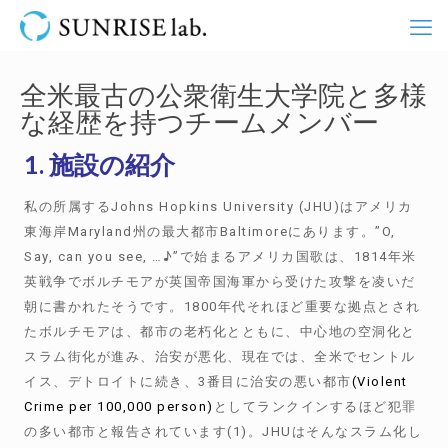
全米最古の公衆衛生大学院と多様
な経歴を持つチームメンバー
1. 施設の紹介
私の所属するJohns Hopkins University (JHU)はアメリカ
東海岸Maryland州の最大都市Baltimoreにあります。”O,
Say, can you see, …♪”で始まるアメリカ国歌は、1814年米
英戦争でボルチモアが英国帝国海軍から受けた攻撃を凌いだ
朝に書かれたそうです。1800年代それほど重要な拠点とされ
たボルチモアは、都市の老朽化とともに、中心地の空洞化と
スラム街化が進み、治安が悪化、現在では、全米でセントル
イス、デトロイトに続き、3番目に治安の悪い都市
(Violent
Crime per 100,000 person)
としてランクインするほど犯罪
の多い都市と報告されています(1)。JHUはそんなスラム化し