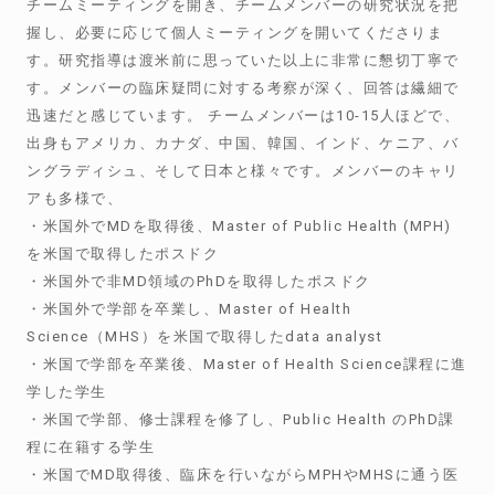
チームミーティングを開き、チームメンバーの研究状況を把
握し、必要に応じて個人ミーティングを開いてくださりま
す。研究指導は渡米前に思っていた以上に非常に懇切丁寧で
す。メンバーの臨床疑問に対する考察が深く、回答は繊細で
迅速だと感じています。 チームメンバーは10-15人ほどで、
出身もアメリカ、カナダ、中国、韓国、インド、ケニア、バ
ングラディシュ、そして日本と様々です。メンバーのキャリ
アも多様で、
・米国外でMDを取得後、Master of Public Health (MPH)
を米国で取得したポスドク
・米国外で非MD領域のPhDを取得したポスドク
・米国外で学部を卒業し、Master of Health
Science（MHS）を米国で取得したdata analyst
・米国で学部を卒業後、Master of Health Science課程に進
学した学生
・米国で学部、修士課程を修了し、Public Health のPhD課
程に在籍する学生
・米国でMD取得後、臨床を行いながらMPHやMHSに通う医