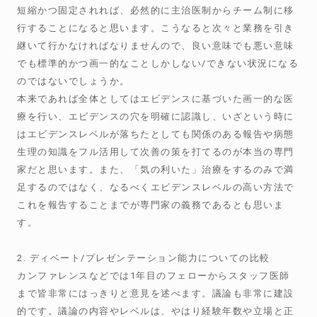
短縮かつ固定されれば、必然的に主治医制からチーム制に移
行することになると思います。こうなると次々と業務を引き
継いて行かなければなりませんので、良い意味でも悪い意味
でも標準的かつ画一的なことしかしない/できない状況になる
のではないでしょうか。
本来であれば全体としてはエビデンスに基づいた画一的な医
療を行い、エビデンスの穴を明確に認識し、いざという時に
はエビデンスレベルが落ちたとしても関係のある報告や病態
生理の知識をフル活用して次善の策を打てるのが本当の専門
家だと思います。また、「気の利いた」治療をするのみで満
足するのではなく、なるべくエビデンスレベルの高い方法で
これを報告することまでが専門家の義務であるとも思いま
す。
2. ディベート/プレゼンテーション能力についての比較
カンファレンスなどでは1年目のフェローからスタッフ医師
まで皆非常にはっきりと意見を述べます。議論も非常に建設
的です。議論の内容やレベルは、やはり経験年数や立場と正