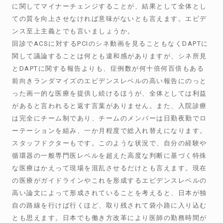
に関してマイナーチェンジすることが、結果として全体とし
ての質を向上させなければ意味がないとも言えます。エビデ
ンス至上主義とでも言いましょうか。
回診でACSに対するPCIのシネ動画を見ることもなくDAPTに
関して議論することは何とも違和感がありますが、シネ所見
とDAPTに関する報告よりも、症例数が何十倍何百倍もある
前向きランダマイズのエビデンスレベルの高い報告にのっと
った画一的な医療を提供し続けるほうが、全体としては利益
があると言われると返す言葉がありません。また、入院診療
は完全にチーム制であり、チームのメンバーは日勤夜勤でロ
ーテーションを組み、一か月程度で総入れ替えになります。
スタッフドクターもです。このような状況で、自分の経験や
循環器の一般専門医レベルを超えた高度な判断に基づく特殊
な医療はかえって現場を混乱させるだけとも言えます。現在
の医療がガイドラインやこれを形成するエビデンスレベルの
高い論文によって形成されていることを考えると、日本が独
自の路線を行けば行くほど、取り残されて袋小路に入り込む
とも思えます。日本でも働き方改革により医師の勤務時間が