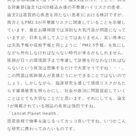
る対象群(論文1はICD植込み後の不整脈ハイリスクの患者、
論文2は器質的心疾患を持たない患者)における検討ですが、
両方ともPM2.5が不整脈リスクに関連していることを示唆し
ています。最近お隣韓国では深刻な大気汚染が問題になって
いますが、日本も決して人ごとではありません。近い将来に
は天気予報や花粉予報と同じように「PM2.5予報」を気にし
ながら外出しなければならない時代が来るかもしれません。
医師が日々の環境因子まで考慮して診療を行なわなければな
らないという状況は想像するだけで大変そうですね・・・。
この問題は医師個人が直接どうにかできることではないので
しょう。しかしながら、臨床研究を通じて環境リスクがもた
らす健康被害を明らかにし、社会や政治に問題提起していく
ことはとても大切なことだと思います。それにしても、論文
1が掲載されている雑誌の名前は強烈ですね。
「Lancet Planet Health」
惑星規模で物事を論じるってカッコ良いですね。いつかこん
な研究に携わってみたいものです。