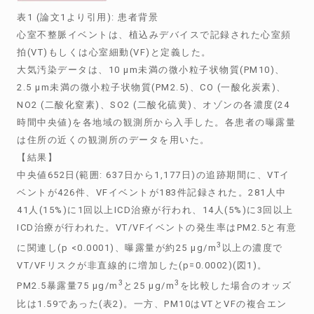
表1 (論文1より引用): 患者背景
心室不整脈イベントは、植込みデバイスで記録された心室頻
拍(VT)もしくは心室細動(VF)と定義した。
大気汚染データは、10 μm未満の微小粒子状物質(PM10)、
2.5 μm未満の微小粒子状物質(PM2.5)、CO (一酸化炭素)、
NO2 (二酸化窒素)、SO2 (二酸化硫黄)、オゾンの各濃度(24
時間中央値)を各地域の観測所から入手した。各患者の曝露量
は住所の近くの観測所のデータを用いた。
【結果】
中央値652日(範囲: 637日から1,177日)の追跡期間に、VTイ
ベントが426件、VFイベントが183件記録された。281人中
41人(15%)に1回以上ICD治療が行われ、14人(5%)に3回以上
ICD治療が行われた。VT/VFイベントの発生率はPM2.5と有意
3
に関連し(p <0.0001)、曝露量が約25 μg/m
以上の濃度で
VT/VFリスクが非直線的に増加した(p=0.0002)(図1)。
3
3
PM2.5暴露量75 μg/m
と25 μg/m
を比較した場合のオッズ
比は1.59であった(表2)。一方、PM10はVTとVFの複合エン