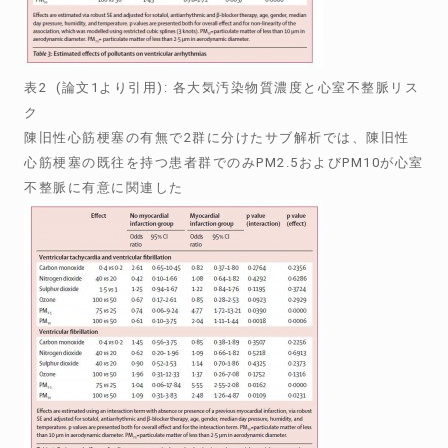
表2 (論文1より引用): 各大気汚染物質濃度と心室不整脈リス
ク
陳旧性心筋梗塞の有無で2群に分けたサブ解析では、陳旧性
心筋梗塞の既往を持つ患者群でのみPM2.5およびPM10が心室
不整脈に有意に関連した