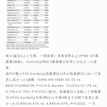
表4 (論文2より引用。一部改変): 患者背景およびPM2.5の暴
露量(枠線)。ControlはPM2.5暴露量が非常に少なかった患
者。
総PVC数とPVC burdenは高暴露日の方が低暴露日に比べて有
意に高かった(総数: 10490.69±10681.63 /日 vs.
8293.31±9009.09; P=0.014, Burden: 10.22%±10.17% vs.
9.14%±12.73%; P=0.012) (表5)。低暴露日と比較して高曝露
日のPVC burdenは午前9時から午後9時までの間で有意に高
かった(5.85%±6.41% vs. 4.84%±6.97%; P=0.025)。一方、