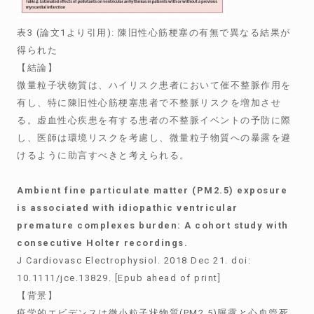
表3 (論文1より引用): 陳旧性心筋梗塞の有無で異なる結果が
得られた
【結論】
微量粒子状物質は、ハイリスク患者において催不整脈作用を
有し、特に陳旧性心筋梗塞患者で不整脈リスクを増加させ
る。虚血性心疾患を有する患者の不整脈イベントの予防に際
し、医師は環境リスクを考慮し、微量粒子物質への暴露を避
けるように助言すべきと考えられる。
Ambient fine particulate matter (PM2.5) exposure
is associated with idiopathic ventricular
premature complexes burden: A cohort study with
consecutive Holter recordings.
J Cardiovasc Electrophysiol. 2018 Dec 21. doi:
10.1111/jce.13829. [Epub ahead of print]
【背景】
疫学的エビデンスは微小粒子状物質(PM2.5)曝露と心血管死