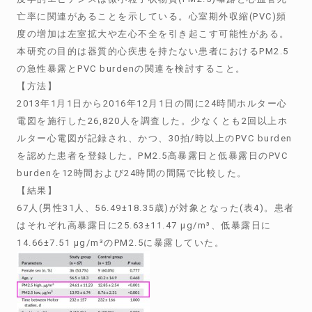
亡率に関連があることを示している。心室期外収縮(PVC)頻
度の増加は左室拡大や左心不全を引き起こす可能性がある。
本研究の目的は器質的心疾患を持たない患者におけるPM2.5
の急性暴露とPVC burdenの関連を検討すること。
【方法】
2013年1月1日から2016年12月1日の間に24時間ホルター心
電図を施行した26,820人を調査した。少なくとも2回以上ホ
ルター心電図が記録され、かつ、30拍/時以上のPVC burden
を認めた患者を登録した。PM2.5高暴露日と低暴露日のPVC
burdenを12時間および24時間の間隔で比較した。
【結果】
67人(男性31人、56.49±18.35歳)が対象となった(表4)。患者
はそれぞれ高暴露日に25.63±11.47 μg/m³、低暴露日に
14.66±7.51 μg/m³のPM2.5に暴露していた。