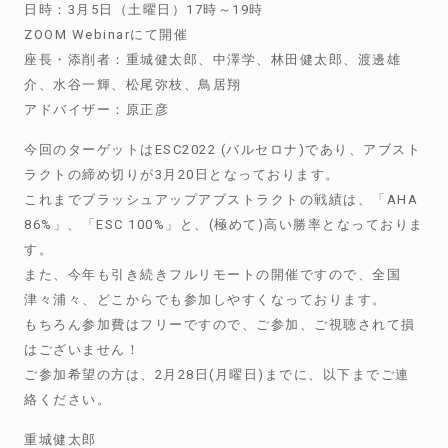
日時：3月5日（土曜日）17時～19時
ZOOM Webinarにて開催
座長・添削者：重城健太郎、中澤学、林田健太郎、渡邊雄
介、水谷一輝、松尾弥枝、鳥居翔
アドバイザー：原正彦
今回のターゲットはESC2022 (バルセロナ)であり、アブスト
ラクトの締め切りが3月20日となっております。
これまでブラッシュアップアブストラクトの戦績は、「AHA
86%」、「ESC 100%」と、(極めて)高い勝率となっておりま
す。
また、今年も引き続きフルリモートの開催ですので、全国
津々浦々、どこからでも参加しやすくなっております。
もちろん参加費はフリーですので、ご参加、ご視聴されて損
はございません！
ご参加希望の方は、2月28日(月曜日)までに、以下までご連
絡ください。
重城健太郎