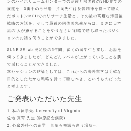
ンのハイボリュームセンターでの活躍と帰国後のSHD界での
展開を、3番手の再登場、片岡先生は反骨精神を持って臨ん
だボストンMGHでのリサーチ生活と、その後の高度な帰国後
戦略のお話を、そして最後の阿佐美先生からは、まさに日本
流の‘人が嫌がることをやりなさい’戦略で勝ち取ったポジシ
ョンのお話を伺うことができました。
SUNRISE lab.発足後の5年間、多くの留学生と接し、お話を
伺ってきましたが、どんどんレベルが上がっていることを肌
で感じることができました。
本セッションの結論としては、これからの海外留学は明確な
目的としたたかな戦略を持って臨むべき、というものだった
と考えます。
ご発表いただいた先生
1. 私の留学先; University of Virginia
佐地 真育 先生 (榊原記念病院)
2. 心臓外科への留学 言葉も領域も違う場所へ