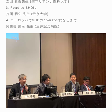
桒田 真吾先生 (聖マリアンナ医科大学)
3. Road to SHDIs
片岡 明久 先生 (帝京大学)
4. ヨーロッパでSHDのoperatorになるまで
阿佐美 匡彦 先生 (三井記念病院)