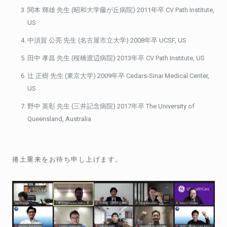
関本
輝雄
先生
(
昭和大学藤が丘病院
) 2011
年卒
CV Path Institute,
US
中須賀
公亮
先生
(
名古屋市立大学
) 2008
年卒
UCSF, US
田中
孝昌
先生
(
桜橋渡辺病院
) 2013
年卒
CV Path Institute, US
辻
正樹
先生
(
東京大学
) 2009
年卒
Cedars-Sinai Medical Center,
US
野中
英彰
先生
(
三井記念病院
) 2017
年卒
The University of
Queensland, Australia
捲土重来をお待ち申し上げます。