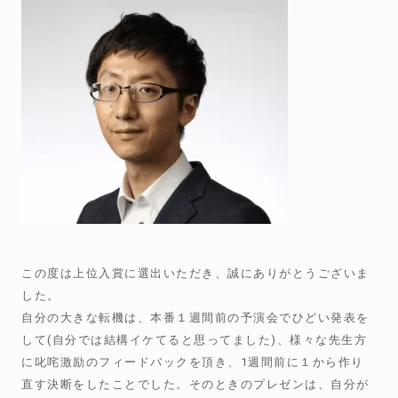
この度は上位入賞に選出いただき、誠にありがとうございま
した。
自分の大きな転機は、本番１週間前の予演会でひどい発表を
して
(
自分では結構イケてると思ってました
)
、様々な先生方
に叱咤激励のフィードバックを頂き、
1
週間前に１から作り
直す決断をしたことでした。そのときのプレゼンは、自分が