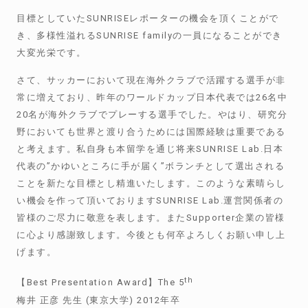
目標としていた
SUNRISE
レポーターの機会を頂くことがで
き、多様性溢れる
SUNRISE family
の一員になることができ
大変光栄です。
さて、サッカーにおいて現在海外クラブで活躍する選手が非
常に増えており、昨年のワールドカップ日本代表では
26
名中
20
名が海外クラブでプレーする選手でした。やはり、研究分
野においても世界と渡り合うためには国際経験は重要である
と考えます。私自身も本留学を通じ将来
SUNRISE Lab.
日本
代表の
”
かゆいところに手が届く
”
ボランチとして選出される
ことを新たな目標とし精進いたします。このような素晴らし
い機会を作って頂いております
SUNRISE Lab.
運営関係者の
皆様のご尽力に敬意を表します。また
Supporter
企業の皆様
に心より感謝致します。今後とも何卒よろしくお願い申し上
げます。
th
【
Best Presentation Award
】
The 5
梅井 正彦 先生
(
東京大学
) 2012
年卒