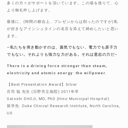
多くの方々がサポートを頂いています。この場を借りて、心
より御礼申し上げます。
最後に、
(
時間の都合上、プレゼンからは削ったのですが
)
私
が好きなアインシュタインの名言を添えて締めしたいと思い
ます。
–
私たちを突き動かすのは、蒸気でもない、電力でも原子力
でもない。それよりも強力な力がある。それは意志の力だ
–
There is a driving force stronger than steam,
electricity and atomic energy: the willpower.
【
Best Presentation Award
】
Silver
庄司 聡 先生
(
日野市立病院
) 2011
年卒
Satoshi SHOJI, MD, PhD (Hino Municipal Hospital)
留学先
: Duke Clinical Research Institute, North Carolina,
US