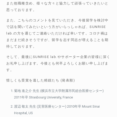
また他職種含め、様々な方々と協力して頑張っていきたいと
思っております。
また、こちらのコメントを見ていただき、今後留学を検討中
で話を聞いてみたいという方がいらっしゃれば、
SUNRISE
lab.
の方を通じてご連絡いただければ幸いです。コロナ禍は
まだまだ続きそうですが、留学を志す同志が増えることを期
待しております。
そして、最後に
SUNRISE lab.
やサポーター企業の皆様に深く
お礼申し上げます。今後とも何卒よろしくお願い申し上げま
す。
惜しくも受賞を逃した精鋭たち
(
発表順
)
菊地
進之介
先生
(
横浜市立大学附属市民総合医療センター
)
2011
年卒
Strasbourg University, France
渡辺
敬太
先生
(
災害医療センター
) 2010
年卒
Mount Sinai
Hospital, US