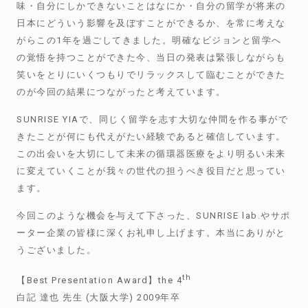
味・自分にしかできないことはなにか・自分の留学が将来の
日本にどういう影響を及ぼすことができるか、を常に考えな
がらこの
1
年を過ごしてきました。明確なビジョンと留学へ
の覚悟を持つことができた今、当日の発表は緊張しながらも
笑いをとりにいくつもりでリラックスして臨むことができた
のが今回の結果につながったと考えています。
SUNRISE YIA
で、同じく留学を志す大切な仲間を作る事がで
きたことが何にも代えがたい経験であると確信しています。
この出会いを大切にして未来の循環器医療をより明るい未来
に変えていくことが我々の世代の担うべき役目だと思ってい
ます。
今回このような機会を与えて下さった、
SUNRISE lab.
やサポ
ーター企業の皆様に深くお礼申し上げます。本当にありがと
うございました。
th
【
Best Presentation Award
】
the 4
白記 達也 先生
(
大阪大学
) 2009
年卒