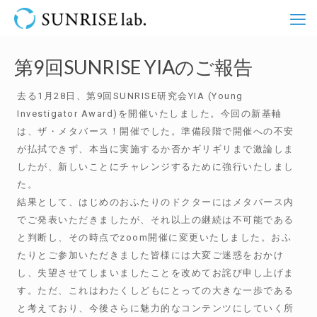
第9回SUNRISE YIAのご報告
去る1月28日、第9回SUNRISE研究会YIA (Young
Investigator Award)を開催いたしました。今回の新基軸
は、ザ・メタバース！開催でした。準備段階で開催への不安
が払拭できず、本当に実施するか否かギリギリまで激論しま
したが、新しいことにチャレンジするために強行いたしまし
た。
結果として、はじめのおふたりのドクターにはメタバース内
でご発表いただきましたが、それ以上の継続は不可能である
と判断し、その時点でzoom開催に変更いたしました。おふ
たりとご参加いただきました皆様には大変ご迷惑をおかけ
し、失望させてしまいましたことを改めてお詫び申し上げま
す。ただ、これはわたくしどもにとっての大きな一歩である
と考えており、今後さらに魅力的なコンテンツにしていく所