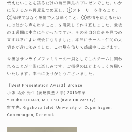
伝えたいことを語るだけの自己満足のプレゼンでした。いか
に伝えるかを再度見つめ直し、①ストーリーを作ること、
②論理ではなく感情で人は動くこと、③感情を伝えるため
には肚から声を出すこと、を意識して作り直しました。最後
の１週間は本当に辛かったですが、その分自分自身を見つめ
直す非常によい機会になりました。本当にチーム・仲間の大
切さが身に沁みました。この場を借りて感謝申し上げます。
今後はサンライズファミリーの一員としてこのチームに関わ
れることが非常に楽しみです。ご指導のほどよろしくお願い
いたします。本当にありがとうございました。
【
Best Presentation Award
】
Bronze
小張 祐介 先生
(
慶應義塾大学
) 2013
年卒
Yusuke KOBARI, MD, PhD (Keio University)
留学先
: Rigshospitalet, University of Copenhagen,
Copenhagen, Denmark