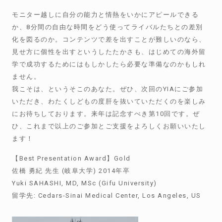
モニター越しに自分の能力と情熱をいかにアピールできる
か、8分間の自由な時間をどう使ってライバルたちとの差別
化を図るのか。コンテンツで差を出すことが難しいのなら、
見せ方に個性を出すというしたたかさも、はじめての海外留
学で成功するためにはもしかしたら必要な準備なのかもしれ
ません。
我こそは、というそこのあなた。ぜひ、次回のYIAにご参加
いただき、わたくしどもの度肝を抜いていただくのを楽しみ
にお待ちしております。来年は記念すべき第10回です。ぜ
ひ、これまで以上のご参加とご支援をよろしくお願いいたし
ます！
【Best Presentation Award】Gold
佐橋 勇紀 先生 (岐阜大学) 2014年卒
Yuki SAHASHI, MD, MSc (Gifu University)
留学先: Cedars-Sinai Medical Center, Los Angeles, US