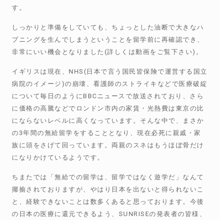
す。
しっかりと準備をしていても、ちょっとした油断で大きなハ
プニングを生んでしまうということを留学前に再確認でき、
非常にいい機会となりました
(
詳しくは動画をご覧下さい
)
。
イギリスは現在、
NHS(
日本で言う国民皆保険で運営する国立
病院のイメージ
)
の崩壊、看護師のストライキなどで医療破綻
について毎日のように
BBC
ニュースで放送されており、さら
に価格の高騰などでロンドン市内の家賃・光熱費は東京の比
にならないレベルに高くなっています。そんな中で、まさか
の
3
年間の無給留学をすることとなり、現在必死に親戚・家
族に頭をさげて回っています。両親のスネはもうほぼ骨だけ
になりかけているようです。
ちまたでは「無給での留学は、留学ではなく遊学だ」なんて
揶揄されておりますが、やはり日本を出ないと得られないこ
と、経験できないことは数多くあると思っております。今後
の日本の医療に還元できるよう、
SUNRISE
の発表者の皆様、