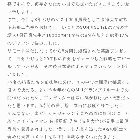
存ですので、何卒あたたかい目で応援いただきますようお願
い致します。
さて、今回は3年ぶりのゲスト審査員長として東海大学教授
伊苅裕二先生をお招きし、いつものSUNRISE labの7名の世
話人+原正彦先生とsupportersからの8名を加えた総勢17名
のジャッジで臨みました。
リモート開催になってから8分間に短縮された英語プレゼン
で、自分の野心と20年後の自分をイメージした戦略をアピー
ルしていただき、その後日本語によるディスカッションを行
いました。
12名の精鋭たちを前後半に分け、その中での順序は都度くじ
引きで決める、という今年からのM-1グランプリルールでの
開催だったため、プレゼンターは常に気が抜けない状態だっ
たと思います。6時間の長丁場、本当にお疲れ様でした！
そんななか、出だしからジャッジ全員を画面に釘付けにした
若きアイディアマン 佐橋勇紀 先生 (岐阜大学)が見事に最優
秀賞を受賞されました。惜しくも大賞を逃した4名の闘士を
含めた受賞コメントを以下に掲載させていただきます。