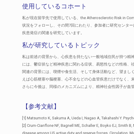
使用しているコホート
私が現在留学先で使用している、the Atherosclerotic Risk
状況をフォローし、その間7回にわたり、参加者に研究センター
疾患発症の関連を研究しています。
私が研究しているトピック
私は前述の背景から、心疾患を持たない一般地域住民が持つ精
には、鬱症状など精神疾患に関わる症状、易怒性などの性格、社
関連の背景には、喫煙や食生活、そして身体活動など、望ましく
えば心筋梗塞や脳梗塞、心不全などの心血管疾患だけでなく、
さらに今後は、同様のメカニズムにより、精神社会性因子が血
【参考文献】
[1] Matsumoto K, Sakuma A, Ueda I, Nagao A, Takahashi Y. Psycho
[2] Crum-Cianflone NF, Bagnell ME, Schaller E, Boyko EJ, Smith 
disease among US active duty and reserve forces. Circulation. M