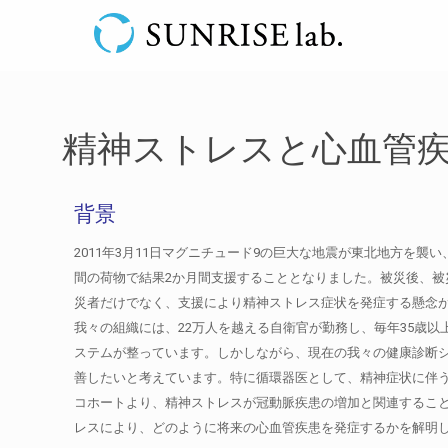
精神ストレスと心血管
背景
2011年3月11日マグニチュード9の巨大な地震が東北地方を
間の荷物で結果2か月間支援することとなりました。被災後、
災者だけでなく、支援により精神ストレス症状を発症する懸念があ
我々の組織には、22万人を越える自衛官が勤務し、毎年35歳
ステムが整っています。しかしながら、現在の我々の健康診断
善したいと考えています。特に循環器医として、精神症状に伴
コホートより、精神ストレスが冠動脈疾患の増加と関連すること
レスにより、どのように将来の心血管疾患を発症するかを解明