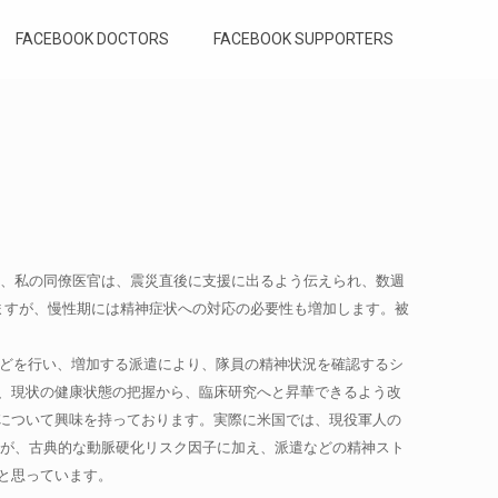
FACEBOOK DOCTORS
FACEBOOK SUPPORTERS
もおり、私の同僚医官は、震災直後に支援に出るよう伝えられ、数週
ますが、慢性期には精神症状への対応の必要性も増加します。被
などを行い、増加する派遣により、隊員の精神状況を確認するシ
、現状の健康状態の把握から、臨床研究へと昇華できるよう改
について興味を持っております。実際に米国では、現役軍人の
員が、古典的な動脈硬化リスク因子に加え、派遣などの精神スト
と思っています。