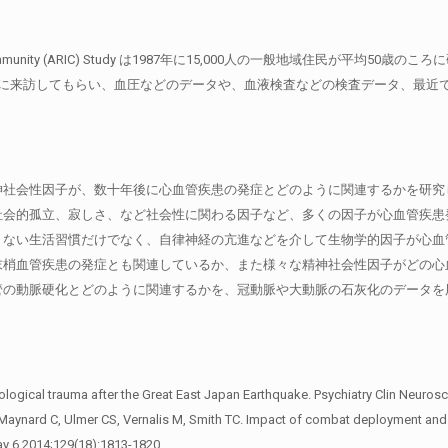
 in Community (ARIC) Study は1987年に15,000人の一般地域住民
に来訪してもらい、血圧などのデータや、血液検査などの検査データ、最近では
神社会性因子が、数十年後に心血管疾患の発症とどのように関連するかを研究
会的孤立、寂しさ、など社会性に関わる因子など、多くの因子が心血管疾患発症
ない生活習慣だけでなく、自律神経の亢進などを介して生物学的因子が心血管
末梢血管疾患の発症とも関連しているか、また様々な精神社会性因子がどの心
管の動脈硬化とどのように関連するかを、冠動脈や大動脈の石灰化のデータを
logical trauma after the Great East Japan Earthquake. Psychiatry Clin Neurosc
B, Maynard C, Ulmer CS, Vernalis M, Smith TC. Impact of combat deployment and
ay 6 2014;129(18):1813-1820.