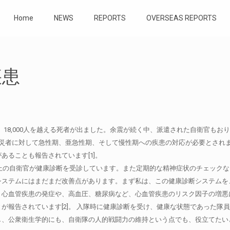
Home
NEWS
REPORTS
OVERSEAS REPORTS
疾患
襲い、18,000人を越える死者が出ました。余震が続く中、派遣された自衛官
被災者に対して急性期、亜急性期、そして慢性期への疾患の対応が必要とされ
ることも報告されています[1]。
以上の自衛官が健康診断を受診しています。また定期的な精神症状のチェック
システムにはまだまだ改善点があります。まず私は、この健康診断システムを
う心血管疾患の発症や、高血圧、糖尿病など、心血管疾患のリスク因子の増悪
が報告されています[2]。 入隊時に健康診断を受け、健康な状態であった隊
し、公衆衛生学的にも、自衛隊の人的戦闘力の維持という点でも、役立てたい