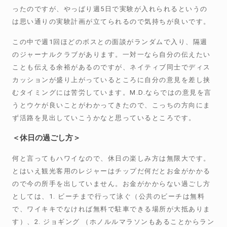
ったのですが、やっぱり週5日で実験が入れられるというの
は思い通りの実験計画が立てられるので気持ちが良いです。
この中で週1回ほどのボスとの面談がランダムで入り、隔週
のジャーナルクラブがあります。一対一なら自分の伝えたい
ことも伝える余裕があるのですが、ネイティブ同士でディス
カッションが盛り上がっているところに自分の意見を差し挟
むタイミングには苦労しています。M.D.ならではの意見を言
うとウケが良いことがわかってきたので、こっちの方向にま
ず活路を見出していこうかなと思っているところです。
＜休日の過ごし方＞
何と言ってもハワイなので、休日の楽しみ方は無限大です。
とはいえ観光客用のレジャーはチップだ何だとお金がかかる
ので今の所手を出していません。お金がかからない過ごし方
としては、1. ビーチまで行って泳ぐ（公共のビーチは無料
で、ワイキキでなければ無料で駐車できる場所が大抵ありま
す）、2. ジョギング （ホノルルマラソンもあることからラン