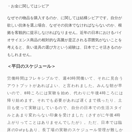
・お金に関してはシビア
なぜその物品を購入するのか、に関しては結構シビアです。自分が
欲しい抗体を選ぶ場合、なぜその抗体でなければならないのか、根
拠を客観的に提示しなければなりません。近年の日本におけるバイ
オサイエンス商品の相対的な高騰が是正される雰囲気がないことを
考えると、良い道具の選び方という経験は、日本でこそ活きるのか
もしれません。
＜平日のスケジュール＞
労働時間はフレキシブルで、週40時間働いて、それに見合う
アウトプットがあればよい、と言われました。みんな朝が早
いので、8時ころには実験を始め、代わりに午後4時ころには
帰り始めます。それでも必要があれば遅くまで残ったり、土
日も使って実験はしているので、自分の日本での生活スタイ
ルとあまり変わらない印象を受けました（さすがに午後4時
上がりってことはありませんでしたが）。ただ、日本では臨
床のDutyもあり、長丁場の実験のスケジュール管理が難しか