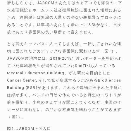
惜しむらくは、JABSOMのあたりはカカアコでも海側の、下
水処理施設とホームレス社会復帰施設に囲まれた場所にある
ため、再開発とは無縁の人通りの少ない殺風景なブロックに
あることです。駐車場のあたりは暗い上に人気がなく、日没
後はあまり雰囲気の良い場所とは言えません。
とは言えキャンパスに入ってしまえば、一転してきれいな建
物に囲まれたアカデミックな雰囲気に変わります（図1）。
JABSOM敷地内には、2018-2019年度レポーターを務められ
ていた重城聡先生が留学されていたSimTikiも入っている
Medical Education Building、がん研究を目的とした
Cancer Center, そして私が所属するラボがあるBioSiences
Building (BSB)があります。これらの建物に囲まれた中庭に
は緑が多く、ベンチの日陰で休んでいると野生のニワトリが
前を横切り、小鳥のさえずりが聞こえてくるなど、南国のイ
メージに違わない、のどかな雰囲気を味わうことができます
（図2）。
図1. JABSOM正面入口