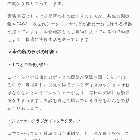
の関係が成り立っています。
実験機器としては超最新のものはありませんが、共焦点顕微
鏡やFACS、次世代シークエンサなどが必要十分に行える機器
が揃っています。動物施設も同じ建物に入っているので動線
もよく、快適に実験生活を送っています。
＜今の所のラボの印象＞
・ボスとの面談が多い
このくらいの規模だとボスとの面談が隔週〜週1くらいであ
るので、毎回新しい所見を得てボスとディスカッションせね
ばならないというプレッシャーがあり、毎日の実験にも緊張
感が生まれます。面談を終えて凹んでいる同僚をみんなで慰
めたりもします。
・ジャーナルクラブがインタラクティブ
日本でやっていた抄読会は当番制で、担当者が責任を持って