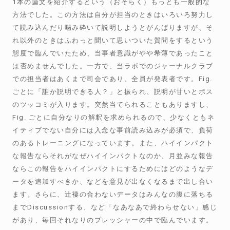
1本の論文を紹介するという（おそらく）もっとも一般的な
方法でした。この方法は自分が担当のときはいろいろ努力し
て読み込んだり噛み砕いて説明しようとがんばりますが、そ
れ以外のときはふわっと聞いて思いついた質問をするという
態度で臨んでいたため、当事者意識がやや希薄であったこと
は否めませんでした。一方で、当ラボでのジャーナルクラブ
での担当者はあくまで司会であり、全員が発表者です。Fig.
ごとに「誰か説明できる人？」と振られ、説明が甘いとボス
のツッコミが入ります。突然当てられることもありますし、
Fig. ごとに自分なりの解釈を求められるので、少なくともネ
イティブでない自分には入念な事前読み込みが必須で、負荷
のあるトレーニングになっています。また、ハイインパクト
な報告ならそれがなぜハイインパクトなのか、月並みな報告
ならこの報告をハイインパクトにするためにはどのようなデ
ータを追加すべきか、などを意見が出なくなるまで出し合い
ます。さらに、辻褄の合わないデータはみんなの腹に落ちる
までDiscussionする、など「なあなあで終わらせない」感じ
があり、毎回それなりのプレッシャーの中で臨んでいます。