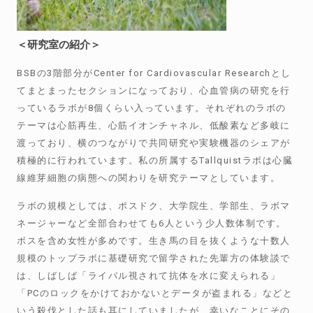
＜研究室の紹介＞
BSBの3階部分がCenter for Cardiovascular Researchとし
てまとまったセクションになっており、心血管病の研究を行
っているラボが8個くらい入っています。それぞれのラボの
テーマは心筋再生、心筋イオンチャネル、低酸素など多岐に
渡っており、横のつながりで共同研究や実験機器のシェアが
積極的に行われています。私の所属するTallquistラボは心臓
線維芽細胞の病態への関わりを研究テーマとしています。
ラボの規模としては、ポスドク、大学院生、学部生、ラボマ
ネージャーなど全部合わせても6人という少人数体制です。
ボスを含め女性が多めです。生き馬の目を抜くような十数人
規模のトップラボに基礎研究で留学された先輩方の体験談で
は、しばしば「ライバル視されて抗体を水に変えられる」
「PCのロックをかけておかないとデータが盗まれる」などと
いう殺伐とした話も耳にしていましたが、幸いなことにその