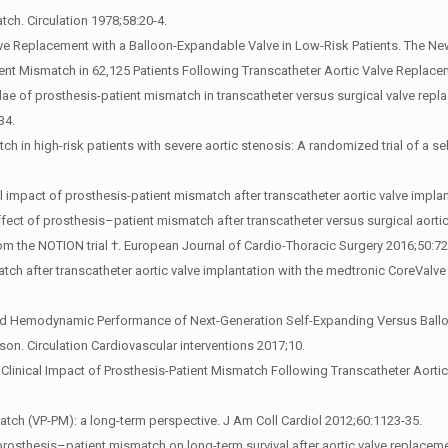
ch. Circulation 1978;58:20-4.
lve Replacement with a Balloon-Expandable Valve in Low-Risk Patients. The Ne
ent Mismatch in 62,125 Patients Following Transcatheter Aortic Valve Replace
ae of prosthesis-patient mismatch in transcatheter versus surgical valve replac
34.
match in high-risk patients with severe aortic stenosis: A randomized trial of a 
 impact of prosthesis-patient mismatch after transcatheter aortic valve implan
ffect of prosthesis–patient mismatch after transcatheter versus surgical aortic
from the NOTION trial †. European Journal of Cardio-Thoracic Surgery 2016;50:7
atch after transcatheter aortic valve implantation with the medtronic CoreValve
nd Hemodynamic Performance of Next-Generation Self-Expanding Versus Balloo
on. Circulation Cardiovascular interventions 2017;10.
nd Clinical Impact of Prosthesis-Patient Mismatch Following Transcatheter Aort
tch (VP-PM): a long-term perspective. J Am Coll Cardiol 2012;60:1123-35.
osthesis–patient mismatch on long-term survival after aortic valve replaceme