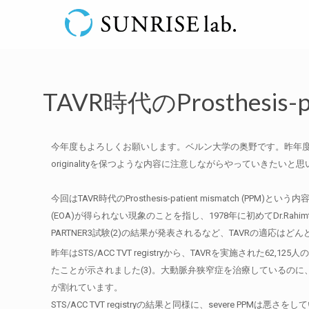
TAVR時代のProsthesis-pa
今年度もよろしくお願いします。ベルン大学の奥野です。昨年度は留
originalityを保つような内容に注意しながらやっていきたいと
今回はTAVR時代のProsthesis-patient mismat
(EOA)が得られない現象のことを指し、1978年に初めてDr.R
PARTNER3試験(2)の結果が発表されるなど、TAVRの適応
昨年はSTS/ACC TVT registryから、TAVRを実施された62,125人の患者
たことが示されました(3)。大動脈弁狭窄症を治療しているの
が割れています。
STS/ACC TVT registryの結果と同様に、severe P