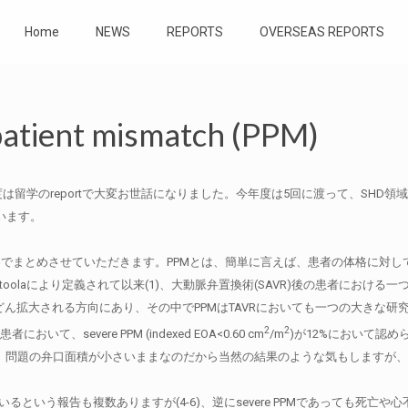
Home
NEWS
REPORTS
OVERSEAS REPORTS
tient mismatch (PPM)
学のreportで大変お世話になりました。今年度は5回に渡って、SHD領域の
思います。
ch (PPM)という内容でまとめさせていただきます。PPMとは、簡単に言えば、患者
ahimtoolaにより定義されて以来(1)、大動脈弁置換術(SAVR)後の患者に
はどんどん拡大される方向にあり、その中でPPMはTAVRにおいても一つの大きな
2
2
において、severe PPM (indexed EOA<0.60 cm
/m
)が12%において認
に、問題の弁口面積が小さいままなのだから当然の結果のような気もしますが、
PMは悪さをしているという報告も複数ありますが(4-6)、逆にsevere PPMであって