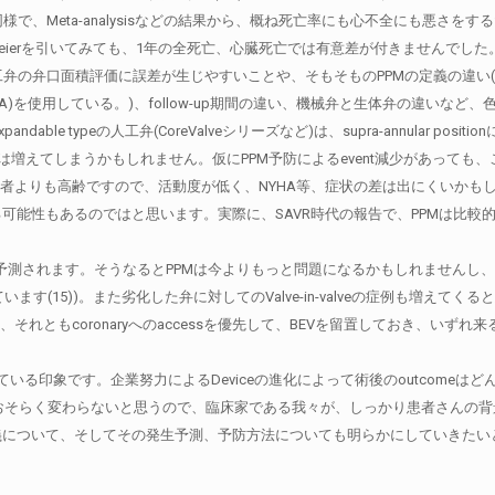
から同様で、Meta-analysisなどの結果から、概ね死亡率にも心不全にも悪
aplan-Meierを引いてみても、1年の全死亡、心臓死亡では有意差が付きませんでした
弁口面積評価に誤差が生じやすいことや、そもそものPPMの定義の違い(一部の研究
d EOA)を使用している。)、follow-up期間の違い、機械弁と生体弁の違い
ble typeの人工弁(CoreValveシリーズなど)は、supra-annular 
ateなどは増えてしまうかもしれません。仮にPPM予防によるevent減少があ
の患者よりも高齢ですので、活動度が低く、NYHA等、症状の差は出にくいかも
る可能性もあるのではと思います。実際に、SAVR時代の報告で、PPMは比
が予測されます。そうなるとPPMは今よりもっと問題になるかもしれませんし
います(15))。また劣化した弁に対してのValve-in-valveの症例も増
もcoronaryへのaccessを優先して、BEVを留置しておき、いずれ来るval
ってきている印象です。企業努力によるDeviceの進化によって術後のoutcom
かの2択という状況はおそらく変わらないと思うので、臨床家である我々が、しっかり患
義について、そしてその発生予測、予防方法についても明らかにしていきたい