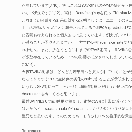
存在しています(7-10)。実はこれはSAVR時代のPPMの研究
いない状況です(11,12)。実は、Bernのregistryを使ってK
これまでの相反する結果に対する説明としては、エコーでの人工弁の
工弁の種類/サイズごとに報告されている予測EOA (predicte
た説明も考えられると個人的には思っています。例えば、Self-expanda
が減ることが予測されますが、一方でPVLやPacemaker r
れません。また、少なくともこれまでのTAVR患者は、SAVR
が多数存在しているため、PPMの影響がぼかされてしまってい
(13,14)。
今後TAVRの対象は、どんどん若年層へと拡大されていくこと
なってきます (PPMは生体弁の劣化のriskであることが示唆されて
いうちはSEVを使ってしっかり弁口面積を稼いだほうが良いのか、それと
discussionも出てくると思います。
最近SAPINE3 Ultraの使用が始まり、術後のARは非常に減
はおそらく、supra-annularかintra-annular
重要だと思います。そのためにも、もう少しPPMの臨床的な意
References