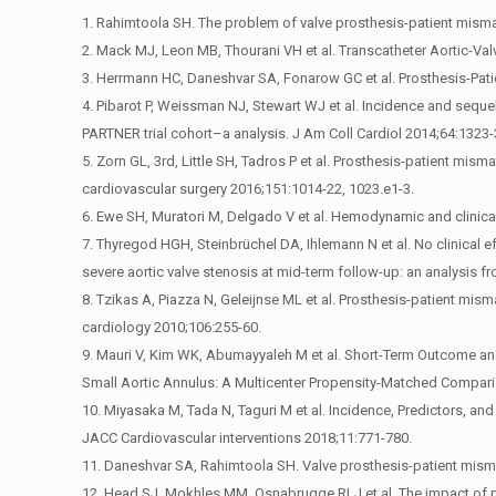
1. Rahimtoola SH. The problem of valve prosthesis-patient mismat
2. Mack MJ, Leon MB, Thourani VH et al. Transcatheter Aortic-Va
3. Herrmann HC, Daneshvar SA, Fonarow GC et al. Prosthesis-Pati
4. Pibarot P, Weissman NJ, Stewart WJ et al. Incidence and sequel
PARTNER trial cohort–a analysis. J Am Coll Cardiol 2014;64:1323-
5. Zorn GL, 3rd, Little SH, Tadros P et al. Prosthesis-patient mis
cardiovascular surgery 2016;151:1014-22, 1023.e1-3.
6. Ewe SH, Muratori M, Delgado V et al. Hemodynamic and clinical
7. Thyregod HGH, Steinbrüchel DA, Ihlemann N et al. No clinical e
severe aortic valve stenosis at mid-term follow-up: an analysis 
8. Tzikas A, Piazza N, Geleijnse ML et al. Prosthesis-patient mism
cardiology 2010;106:255-60.
9. Mauri V, Kim WK, Abumayyaleh M et al. Short-Term Outcome a
Small Aortic Annulus: A Multicenter Propensity-Matched Comparis
10. Miyasaka M, Tada N, Taguri M et al. Incidence, Predictors, a
JACC Cardiovascular interventions 2018;11:771-780.
11. Daneshvar SA, Rahimtoola SH. Valve prosthesis-patient misma
12. Head SJ, Mokhles MM, Osnabrugge RLJ et al. The impact of pr