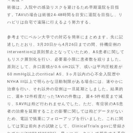
術後は、入院中の感染リスクを避けるため早期退院を目指
す。TAVIの場合は術後24-48時間を目安に退院を目指し、リ
ハビリは自宅で遠隔に行えるよう努力する。
参考までにベルン大学での対応を簡単にまとめます。先に記
述したとおり、3月20日から4月26日までの間、待機症例の
interventionは原則禁止となっていたため、AS患者に関して
もリスク層別化を行い、必要最小限に患者数を絞りました。
原則として、弁口面積が0.6 cm2以下、或いは平均圧較差が
60 mmHg以上のcritical AS、3ヶ月以内の心不全入院歴や
NYHA III以上で明らかな活動制限がある場合には、速やかに
治療を行い、それ以外の症例は一旦延期としました。結果的
に、週8-12件程度だったTAVIの件数は、週4-5件程度まで減
り、SAVRは殆ど行われませんでした。ただ、有症状のAS患
者の治療を延期することの影響に関しては殆どデータがない
ため、電話で慎重にフォローアップを行いました。これに関
しては実は前向きの試験として、ClinicalTrials.govに登録さ