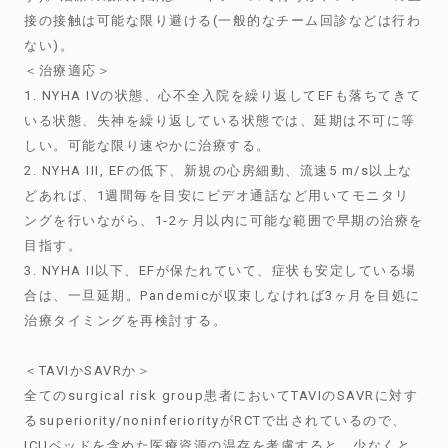
接の接触は可能な限り避ける(一般的なチーム回診などは行わ
ない)。
＜治療適応＞
1. NYHA IVの状態、心不全入院を繰り返してEFも落ちてきて
いる状態、失神を繰り返している状態では、延期は不可に等
しい。可能な限り速やかに治療する。
2. NYHA III, EFの低下、新規の心房細動、流速5 m/s以上な
どあれば、1週間毎を目安にビデオ通話など用いてモニタリ
ングを行いながら、1-2ヶ月以内に可能な範囲で早期の治療を
目指す。
3. NYHA II以下、EFが保たれていて、症状も安定している場
合は、一旦延期。Pandemicが収束しなければ3ヶ月を目処に
治療タイミングを再検討する。
＜TAVIかSAVRか＞
全てのsurgical risk group患者においてTAVIのSAVRに対す
るsuperiority/noninferiorityがRCTで出されているので、
ICUベッドを含めた医療資源の温存を考慮すると、少なくと