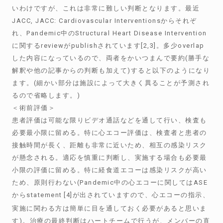
いわけですが、これは非常に難しい判断となります。最近
JACC, JACC: Cardiovascular Interventionsからそれぞ
れ、Pandemic中のStructural Heart Disease Intervention
に関するreviewがpublishされています[2,3]。多少overlap
した内容になっているので、両者をかいつまんで要約(勝手な
解釈や他の記事からの判断も加えて)すると以下のようになり
ます。(細かい部分は施設によって大きく異ることが予測され
るので省略します。)
＜術前評価＞
患者評価は可能な限りビデオ通話などを通して行い、検査も
必要最小限に留める。特に心エコー評価は、検査者と患者の
接触時間が長く、距離も非常に近いため、相互の感染リスク
が懸念される。適応を慎重に判断し、実施する場合も必要最
小限の評価に留める。特に経食道エコーは感染リスクが高い
ため、原則行わない(Pandemic中の心エコーに関してはASE
からstatement
[4]が出されていますので、心エコーの指示、
実施に関わる方は簡単に目を通しておく必要があると思いま
す)。治療の最終判断はハートチームで行うが、メンバーの直