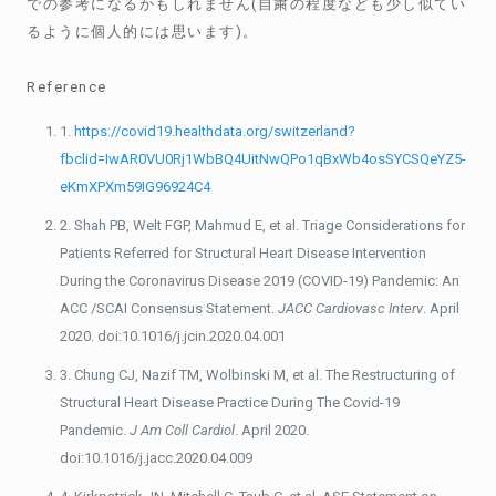
での参考になるかもしれません(自粛の程度なども少し似てい
るように個人的には思います)。
Reference
1.
https://covid19.healthdata.org/switzerland?
fbclid=IwAR0VU0Rj1WbBQ4UitNwQPo1qBxWb4osSYCSQeYZ5-
eKmXPXm59IG96924C4
2. Shah PB, Welt FGP, Mahmud E, et al. Triage Considerations for
Patients Referred for Structural Heart Disease Intervention
During the Coronavirus Disease 2019 (COVID-19) Pandemic: An
ACC /SCAI Consensus Statement.
JACC Cardiovasc Interv
. April
2020. doi:10.1016/j.jcin.2020.04.001
3. Chung CJ, Nazif TM, Wolbinski M, et al. The Restructuring of
Structural Heart Disease Practice During The Covid-19
Pandemic.
J Am Coll Cardiol
. April 2020.
doi:10.1016/j.jacc.2020.04.009