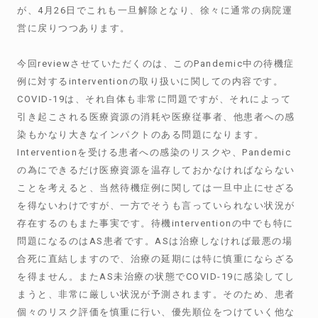
が、4月26日でこれも一旦解除となり、徐々に通常の病院運
営に戻りつつあります。
今回reviewさせていただくのは、このPandemic中の待機症
例に対するinterventionの取り扱いに関しての内容です。
COVID-19は、それ自体も非常に問題ですが、それによって
引き起こされる医療資源の消耗や医療従事者、他患者への感
染もかなり大きなインパクトのある問題になります。
Interventionを受ける患者への感染のリスクや、Pandemic
の為にできるだけ医療資源を温存しておかなければならない
ことを考えると、当然待機症例に関しては一旦中止にせざる
を得ないわけですが、一方でそうも言っていられない状況が
存在するのもまた事実です。待機interventionの中でも特に
問題になるのはAS患者です。ASは治療しなければ最悪の場
合死に直結しますので、治療の延期には特に慎重にならざる
を得ません。またAS未治療の状態でCOVID-19に感染してし
まうと、非常に厳しい状況が予測されます。そのため、患者
個々のリスク評価を慎重に行い、優先順位をつけていく他な