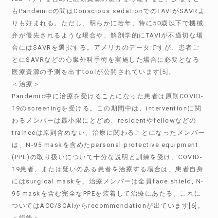
もPandemicの間はConscious sedationでのTAVIがSAVRよ
りも好まれる。ただし、明らかに若年、特に50歳以下で機械
弁が優先されるような場合や、解剖学的にTAVIが不適切な場
合にはSAVRを選択する。アメリカのデータですが、患者ご
とにSAVRなどの心臓外科手術を実施した場合に必要となる
医療資源の予測を出すtoolが公開されています[5]。
＜治療＞
Pandemic中に治療を受けることになった患者は原則COVID-
19のscreeningを受ける。この期間中は、interventionに関
わるメンバーは最小限にとどめ、residentやfellowなどの
traineeは原則含めない。治療に関わることになったメンバー
は、N-95 maskを含めたpersonal protective equipment
(PPE)の取り扱いについて十分な説明と訓練を受け、COVID-
19患者、または疑いのある患者を治療する場合は、患者自身
にはsurgical maskを、治療メンバーは全員face shield, N-
95 maskを含む完全なPPEを装着して治療にあたる。これに
ついてはACC/SCAIからrecommendationが出ています[6]。
＜術後＞