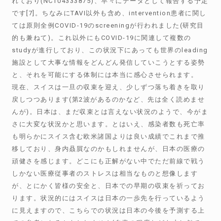
れており(NCT04333875)、早々にデータとして報告する予定
です[7]。ちなみにTAVI以外も含め、intervention患者に関し
ては原則全例COVID-19のscreeningが行われました(研究目
的も兼ねて)。これ以外にもCOVID-19に関連して複数の
studyが進行しており、この状況下にあっても世界のleading
施設として大事な情報をどんどん発信していこうとする姿勢
と、それを可能にする体制には本当に感心させられます。
現在、スイスは一旦の収束を迎え、少しずつ落ち着きを取り
戻しつつあります(第2波があるのかなど、先は全く読めませ
んが)。日本は、まだ収束とは言えない状況のようで、今がま
さに大変な状況かと思います。とはいえ、感染者数も死亡率
も明らかにスイス含む欧米諸国よりは良い成績でこれまで推
移しており、身内贔屓なのかもしれませんが、日本の医療の
頑健さを感じます。どこにも正解がない中でただ前線で戦う
しかない医療従事者のストレスは相当なものと想像します
が、とにかく皆様の安全と、日本での早期の収束を祈ってお
ります。状況的にはスイスは日本の一歩先を行っているよう
に見えますので、こちらでの状況は日本の今後を予測する上