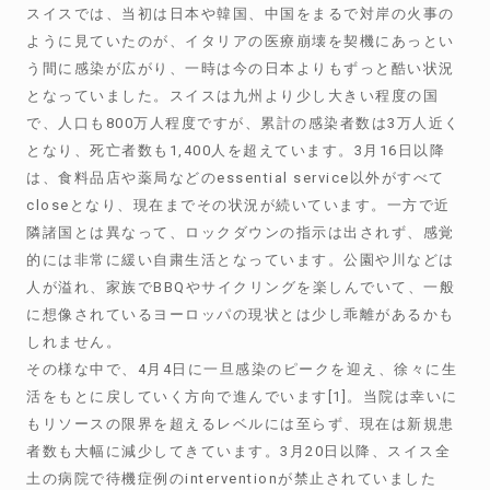
スイスでは、当初は日本や韓国、中国をまるで対岸の火事の
ように見ていたのが、イタリアの医療崩壊を契機にあっとい
う間に感染が広がり、一時は今の日本よりもずっと酷い状況
となっていました。スイスは九州より少し大きい程度の国
で、人口も800万人程度ですが、累計の感染者数は3万人近く
となり、死亡者数も1,400人を超えています。3月16日以降
は、食料品店や薬局などのessential service以外がすべて
closeとなり、現在までその状況が続いています。一方で近
隣諸国とは異なって、ロックダウンの指示は出されず、感覚
的には非常に緩い自粛生活となっています。公園や川などは
人が溢れ、家族でBBQやサイクリングを楽しんでいて、一般
に想像されているヨーロッパの現状とは少し乖離があるかも
しれません。
その様な中で、4月4日に一旦感染のピークを迎え、徐々に生
活をもとに戻していく方向で進んでいます[1]。当院は幸いに
もリソースの限界を超えるレベルには至らず、現在は新規患
者数も大幅に減少してきています。3月20日以降、スイス全
土の病院で待機症例のinterventionが禁止されていました