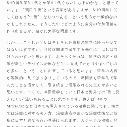
SHD留学第3世代とか第4世代ぐらいになるのかな、と思って
います。”鶏口牛後”という言葉がありますが、SHD留学に関
してはもう”牛後”になりつつある、という見方が一般的なの
かもしれません。そうした中でどのように自分の付加価値を
作り出せるか、確かに大事な問題です。
しかし、こうした問いはそもそも弁膜症の留学に限った話で
はないはずですが、弁膜症関連で留学する先生にしばしば向
けられやすいと思います。おそらくそれは、留学の内容・成
果が新しいデバイス治療など“目に見えてわかりやすい”もの
が多い、ということに由来していると思います。留学の内容
が客観的に見てはっきりしているので、帰国後も留学先で学
んだことを活かして、引き続きご活躍される先生方が多いと
思います。一方で、今回留学していて日本と海外での“目に見
えにくい”違いもあることに気づきます。例えばTAVIや
MitraClipなど日本でも導入されている治療に関しても、海外
では治療に対する考え方、治療適応や細かな治療技術など随
所に日本と異なる点が見受けられます。カテーテル治療が発