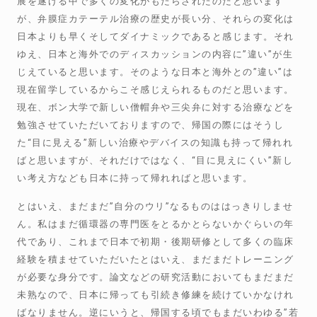
展を遂げる中で多くの変化がもたらされたのだと思います
が、弁膜症カテーテル治療の歴史が長い分、それらの変化は
日本よりも早くそしてダイナミックであると感じます。それ
ゆえ、日本と海外でのディスカッションの内容に”違い”が生
じえていると思います。そのような日本と海外との”違い”は
現在留学しているからこそ感じえられるものだと思います。
現在、ボン大学で新しい僧帽弁や三尖弁に対する治療などを
勉強させていただいておりますので、帰国の際にはそうし
た“目に見える”新しい治療やデバイスの知識も持って帰れれ
ばと思いますが、それだけではなく、“目に見えにくい”新し
い考え方なども日本に持って帰れればと思います。
とはいえ、まだまだ”自分のウリ”なるものははっきりしませ
ん。私はまだ循環器の専門医をとるかとらないかぐらいの年
代であり、これまで日本で初期・後期研修として多くの臨床
経験を積ませていただいたとはいえ、まだまだトレーニング
が必要な身分です。論文などの研究活動においてもまだまだ
未熟なので、日本に帰っても引続き修練を続けていかなけれ
ばなりません。逆にいうと、帰国する頃でもまだいわゆる”若