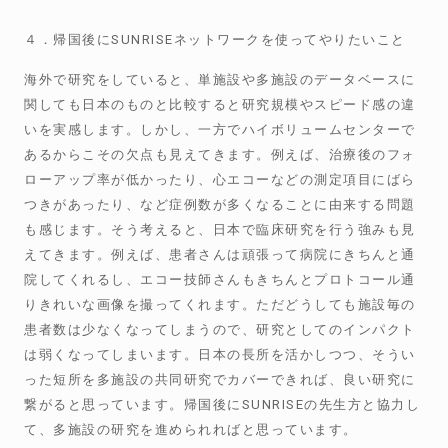
４．帰国後にSUNRISEネットワークを使ってやりたいこと
海外で研究をしていると、単施設や多施設のデータベースに
関しても日本のものと比較すると研究規模やスピード感の違
いを実感します。しかし、一方でハイボリュームセンターで
あるからこその欠点も見えてきます。例えば、治療後のフォ
ローアップ率が低かったり、心エコーなどの測定項目にばら
つきがあったり、など症例数が多くなることに由来する問題
も感じます。そう考えると、日本で臨床研究を行う強みも見
えてきます。例えば、患者さんは頑張って病院にきちんと通
院してくれるし、エコー技師さんもきちんとプロトコール通
りきれいな画像を撮ってくれます。ただどうしても施設毎の
患者数は少なくなってしまうので、研究としてのインパクト
は弱くなってしまいます。日本の長所を活かしつつ、そうい
った短所を多施設の共同研究でカバーできれば、良い研究に
繋がると思っています。帰国後にSUNRISEの先生方と協力し
て、多施設の研究を進められればと思っています。