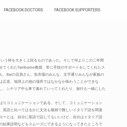
FACEBOOK DOCTORS
FACEBOOK SUPPORTERS
ぶ」という枠を大きく上回るものであった。そして何よりこの二年間
れたTamburino教授、常に手技のサポートをしてくれたス
、Barの店員さん、魚市場のみんな、文字通りみんなが家族の
は正直、地球上の他の場所ではなかなか味わうことができな
らったし、シチリア中も車で連れていってくれたり、旅行も一緒にした
はりコミュニケーションである。そして、コミュニケーション
。英語と比べてはるかに文法も複雑で難しいイタリア語を間違
ローとは、自分に英語で話してもいいけど、自分はイタリア語
の結果説明などもスムーズにできるようになってきたところで