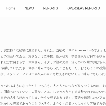
Home
NEWS
REPORTS
OVERSEAS REPORTS
に様々な経験に恵まれた。それは、当初の「SHD interventionを学
の出会いである。好きなように手技、臨床研究、学会発表など何でもやらせてく
れだけに留まらず、大家さん、イタリア語の先生、近くのパン屋のおばちゃん
も感謝していただき、食事に呼んでもらったこともあった。おそらくこの感覚
っている。教授、スタッフ、フェローや友人の家にも数えきれないくらい呼んでも
しゃべれるようになったからであろう。人と人とのつながりをつくるのは、や
る。間違ったっていい。大事なことは、しゃべろうとする姿勢なのではないか
、自分の人生も終わってしまいそうな程である（笑）。英語を練習したいフェ
ばおかしな光景であったことであろう。ようやく患者さんにイタリア語でカテ