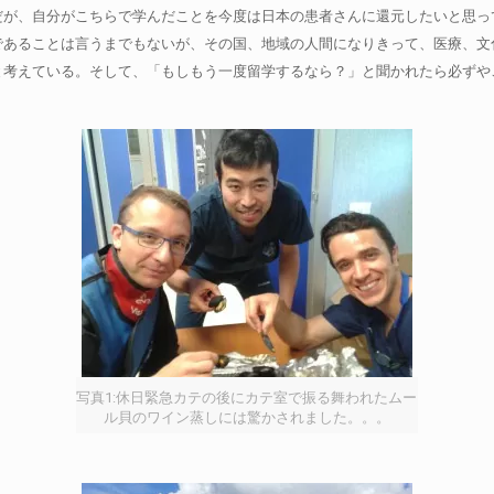
だが、自分がこちらで学んだことを今度は日本の患者さんに還元したいと思っ
であることは言うまでもないが、その国、地域の人間になりきって、医療、文
えている。そして、「もしもう一度留学するなら？」と聞かれたら必ずやこう答える
写真1:休日緊急カテの後にカテ室で振る舞われたムー
ル貝のワイン蒸しには驚かされました。。。