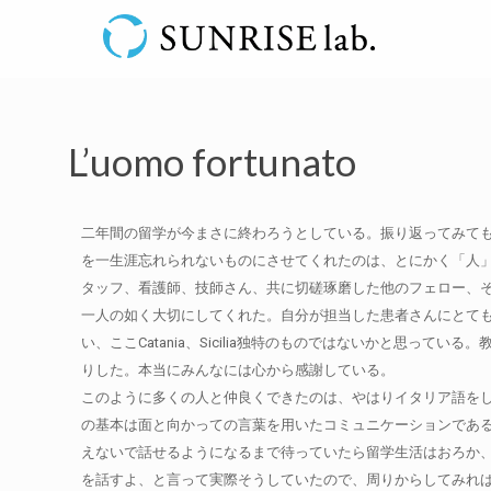
L’uomo fortunato
二年間の留学が今まさに終わろうとしている。振り返ってみても、実
を一生涯忘れられないものにさせてくれたのは、とにかく「人」と
タッフ、看護師、技師さん、共に切磋琢磨した他のフェロー、そ
一人の如く大切にしてくれた。自分が担当した患者さんにとて
い、ここCatania、Sicilia独特のものではないかと思
りした。本当にみんなには心から感謝している。
このように多くの人と仲良くできたのは、やはりイタリア語を
の基本は面と向かっての言葉を用いたコミュニケーションであ
えないで話せるようになるまで待っていたら留学生活はおろか
を話すよ、と言って実際そうしていたので、周りからしてみれ